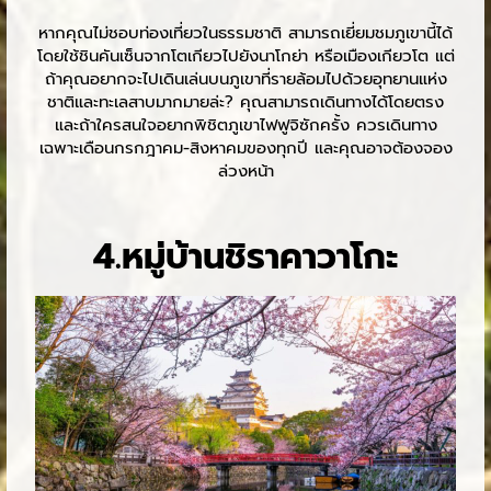
หากคุณไม่ชอบท่องเที่ยวในธรรมชาติ สามารถเยี่ยมชมภูเขานี้ได้
โดยใช้ชินคันเซ็นจากโตเกียวไปยังนาโกย่า หรือเมืองเกียวโต แต่
ถ้าคุณอยากจะไปเดินเล่นบนภูเขาที่รายล้อมไปด้วยอุทยานแห่ง
ชาติและทะเลสาบมากมายล่ะ? คุณสามารถเดินทางได้โดยตรง
และถ้าใครสนใจอยากพิชิตภูเขาไฟฟูจิซักครั้ง ควรเดินทาง
เฉพาะเดือนกรกฎาคม-สิงหาคมของทุกปี และคุณอาจต้องจอง
ล่วงหน้า
4.หมู่บ้านชิราคาวาโกะ