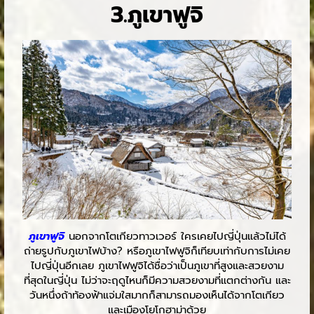
3.ภูเขาฟูจิ
ภูเขาฟูจิ
นอกจากโตเกียวทาวเวอร์ ใครเคยไปญี่ปุ่นแล้วไม่ได้
ถ่ายรูปกับภูเขาไฟบ้าง? หรือภูเขาไฟฟูจิก็เทียบเท่ากับการไม่เคย
ไปญี่ปุ่นอีกเลย ภูเขาไฟฟูจิได้ชื่อว่าเป็นภูเขาที่สูงและสวยงาม
ที่สุดในญี่ปุ่น ไม่ว่าจะฤดูไหนก็มีความสวยงามที่แตกต่างกัน และ
วันหนึ่งถ้าท้องฟ้าแจ่มใสมากก็สามารถมองเห็นได้จากโตเกียว
และเมืองโยโกฮาม่าด้วย