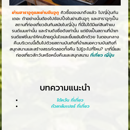
ย่านฮาราจูกุและย่านชินจูกุ
คิวซื้อของมาถึงแล้ว ไปญี่ปุ่นกัน
เถอะ ถ้าอย่างนั้นต้องไปช้อปปิ้งในย่านชินจูกุ และฮาราจูกุเป็น
สถานที่ท่องเที่ยวอันทันสมัยในญี่ปุ่น ที่นี่ไม่ได้มีแค่สินค้าแบ
รนด์เนมเท่านั้น และร้านดังชื่อดังเท่านั้น แต่ยังเป็นสถานที่นำเท
รนด์แฟชั่นมาให้คนไทยดูมั่นใจและยิ้มแย้มอีกด้วย ในตอนกลาง
คืนบริเวณนี้เต็มไปด้วยสถานบันเทิงที่นำเสนอความบันเทิงที่
สนุกสนานและสร้างสรรค์ตลอดทั้งคืน ไม่รู้จะไปที่ไหน? มาที่นี่และ
ท่องเที่ยวสักวันหรือหนึ่งคืนและสนุกสนาน
ที่เที่ยว ญี่ปุ่น
บทความแนะนำ
ไต้หวัน ที่เที่ยว
กัวลาลัมเปอร์ ที่เที่ยว