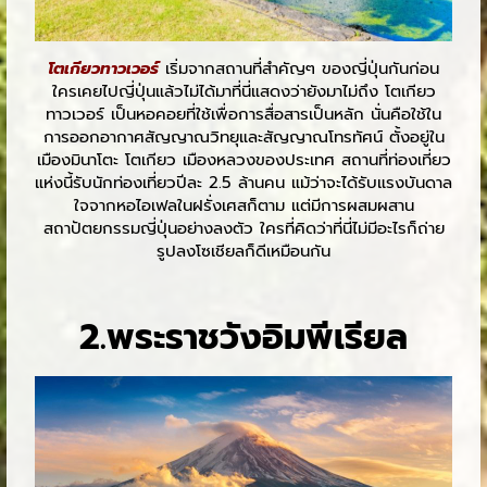
โตเกียวทาวเวอร์
เริ่มจากสถานที่สำคัญๆ ของญี่ปุ่นกันก่อน
ใครเคยไปญี่ปุ่นแล้วไม่ได้มาที่นี่แสดงว่ายังมาไม่ถึง โตเกียว
ทาวเวอร์ เป็นหอคอยที่ใช้เพื่อการสื่อสารเป็นหลัก นั่นคือใช้ใน
การออกอากาศสัญญาณวิทยุและสัญญาณโทรทัศน์ ตั้งอยู่ใน
เมืองมินาโตะ โตเกียว เมืองหลวงของประเทศ สถานที่ท่องเที่ยว
แห่งนี้รับนักท่องเที่ยวปีละ 2.5 ล้านคน แม้ว่าจะได้รับแรงบันดาล
ใจจากหอไอเฟลในฝรั่งเศสก็ตาม แต่มีการผสมผสาน
สถาปัตยกรรมญี่ปุ่นอย่างลงตัว ใครที่คิดว่าที่นี่ไม่มีอะไรก็ถ่าย
รูปลงโซเชียลก็ดีเหมือนกัน
2.พระราชวังอิมพีเรียล