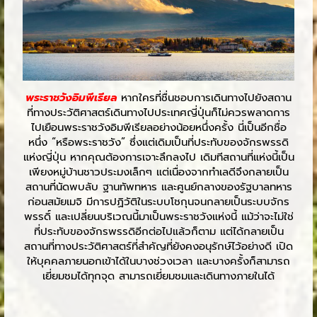
พระราชวังอิมพีเรียล
หากใครที่ชื่นชอบการเดินทางไปยังสถาน
ที่ทางประวัติศาสตร์เดินทางไปประเทศญี่ปุ่นก็ไม่ควรพลาดการ
ไปเยือนพระราชวังอิมพีเรียลอย่างน้อยหนึ่งครั้ง นี่เป็นอีกชื่อ
หนึ่ง “หรือพระราชวัง” ซึ่งแต่เดิมเป็นที่ประทับของจักรพรรดิ
แห่งญี่ปุ่น หากคุณต้องการเจาะลึกลงไป เดิมทีสถานที่แห่งนี้เป็น
เพียงหมู่บ้านชาวประมงเล็กๆ แต่เนื่องจากทำเลดีจึงกลายเป็น
สถานที่นัดพบลับ ฐานทัพทหาร และศูนย์กลางของรัฐบาลทหาร
ก่อนสมัยเมจิ มีการปฏิวัติในระบบโชกุนจนกลายเป็นระบบจักร
พรรดิ์ และเปลี่ยนบริเวณนี้มาเป็นพระราชวังแห่งนี้ แม้ว่าจะไม่ใช่
ที่ประทับของจักรพรรดิอีกต่อไปแล้วก็ตาม แต่ได้กลายเป็น
สถานที่ทางประวัติศาสตร์ที่สำคัญที่ยังคงอนุรักษ์ไว้อย่างดี เปิด
ให้บุคคลภายนอกเข้าได้ในบางช่วงเวลา และบางครั้งก็สามารถ
เยี่ยมชมได้ทุกจุด สามารถเยี่ยมชมและเดินทางภายในได้