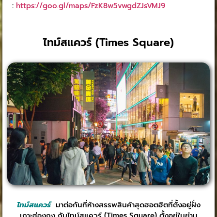
:
https://goo.gl/maps/FzK8w5vwgdZJsVMJ9
ไทม์สแควร์ (Times Square)
ไทม์สแควร์
มาต่อกันที่ห้างสรรพสินค้าสุดฮอตฮิตที่ตั้งอยู่ฝั่ง
เกาะฮ่องกง กับไทม์สแควร์ (Times Square) ตั้งอยู่ในย่าน