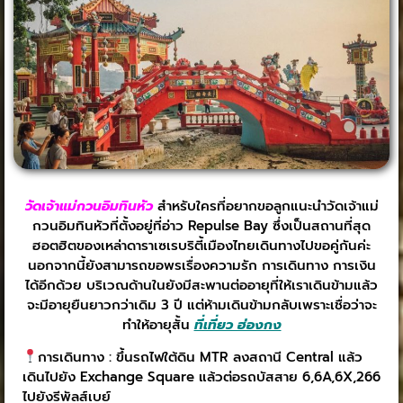
วัดเจ้าแม่กวนอิมทินหัว
สำหรับใครที่อยากขอลูกแนะนำวัดเจ้าแม่
กวนอิมทินหัวที่ตั้งอยู่ที่อ่าว Repulse Bay ซึ่งเป็นสถานที่สุด
ฮอตฮิตของเหล่าดาราเซเรบริตี้เมืองไทยเดินทางไปขอคู่กันค่ะ
นอกจากนี้ยังสามารถขอพรเรื่องความรัก การเดินทาง การเงิน
ได้อีกด้วย บริเวณด้านในยังมีสะพานต่ออายุที่ให้เราเดินข้ามแล้ว
จะมีอายุยืนยาวกว่าเดิม 3 ปี แต่ห้ามเดินข้ามกลับเพราะเชื่อว่าจะ
ทำให้อายุสั้น
ที่เที่ยว ฮ่องกง
การเดินทาง : ขึ้นรถไฟใต้ดิน MTR ลงสถานี Central แล้ว
เดินไปยัง Exchange Square แล้วต่อรถบัสสาย 6,6A,6X,266
ไปยังรีพัลส์เบย์