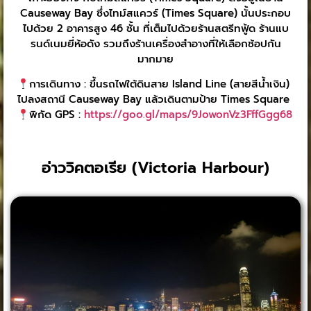
Causeway Bay ซึ่งไทม์สแควร์ (Times Square) นั้นประกอบ
ไปด้วย 2 อาคารสูง 46 ชั้น ที่เต็มไปด้วยร้านสตรีทฟู้ด ร้านแบ
รนด์เนมยี่ห้อดัง รวมถึงร้านเครื่องสำอางที่ให้เลือกช้อปกัน
มากมาย
การเดินทาง : ขึ้นรถไฟใต้ดินสาย Island Line (สายสีน้ำเงิน)
ไปลงสถานี Causeway Bay แล้วเดินตามป้าย Times Square
พิกัด GPS :
https://goo.gl/maps/9JowonVz3FffGgg68
อ่าววิคตอเรีย (Victoria Harbour)