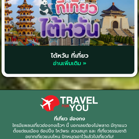
ไต้หวัน ที่เที่ยว
อ่านเพิ่มเติม »
ที่เที่ยว ฮ่องกง
ใครมีแพลนเที่ยวฮ่องกงเร็วๆ นี้ บอกเลยต้องไม่พลาด มีทุกแนว
ตั้งแต่ชมเมือง ช้อปปิ้ง ไหว้พระ สวนสนุก และ ที่เที่ยวธรรมชาติ
อยากเที่ยวแบบไหน ปักหมุดเอาไว้แล้วไปเที่ยวกัน!