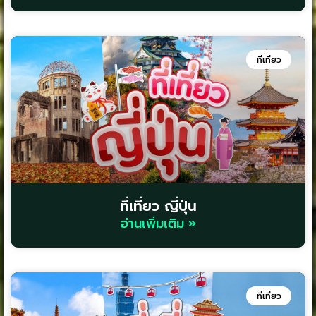
ที่เที่ยว
ที่เที่ยว ญี่ปุ่น
อ่านเพิ่มเติม »
ที่เที่ยว