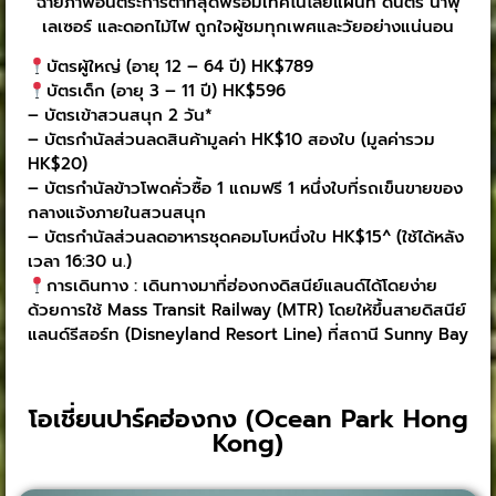
ฉายภาพอันตระการตาที่สุดพร้อมเทคโนโลยีแผนที่ ดนตรี น้ำพุ
เลเซอร์ และดอกไม้ไฟ ถูกใจผู้ชมทุกเพศและวัยอย่างแน่นอน
บัตรผู้ใหญ่ (อายุ 12 – 64 ปี) HK$789
บัตรเด็ก (อายุ 3 – 11 ปี) HK$596
– บัตรเข้าสวนสนุก 2 วัน*
– บัตรกำนัลส่วนลดสินค้ามูลค่า HK$10 สองใบ (มูลค่ารวม
HK$20)
– บัตรกำนัลข้าวโพดคั่วซื้อ 1 แถมฟรี 1 หนึ่งใบที่รถเข็นขายของ
กลางแจ้งภายในสวนสนุก
– บัตรกำนัลส่วนลดอาหารชุดคอมโบหนึ่งใบ HK$15^ (ใช้ได้หลัง
เวลา 16:30 น.)
การเดินทาง : เดินทางมาที่ฮ่องกงดิสนีย์แลนด์ได้โดยง่าย
ด้วยการใช้ Mass Transit Railway (MTR) โดยให้ขึ้นสายดิสนีย์
แลนด์รีสอร์ท (Disneyland Resort Line) ที่สถานี Sunny Bay
โอเชี่ยนปาร์คฮ่องกง (Ocean Park Hong
Kong)