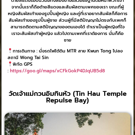
ด้ายสีแดงรอบนิ้วมือทั้งสองข้างแล้วอธิษฐานต่อหน้าพวกเขา
จากนั้นเราก็ถือด้ายสีแดงและสัมผัสตามเพศของเรา ขณะที่ผู้
หญิงสัมผัสเท้าของรูปปั้นผู้หญิง และคู่ที่เราอยากสัมผัสก็คือการ
สัมผัสเท้าของรูปปั้นผู้ชาย ส่วนผู้ที่มีสติปัญญาไม่ตรงกับเพศก็
สามารถติดตามสติปัญญาของตนเองได้ ถ้าเราเป็นผู้หญิงที่ใจ
เราจะสัมผัสเท้าผู้หญิง แล้วไปตามเพศที่เราต้องการ นั่นก็คือ
ชาย
การเดินทาง : นั่งรถไฟใต้ดิน MTR สาย Kwun Tong ไปลง
สถานี Wong Tai Sin
พิกัด GPS
:
https://goo.gl/maps/xCFkGokP4DJqUB5d8
วัดเจ้าแม่กวนอิมทินหัว (Tin Hau Temple
Repulse Bay)