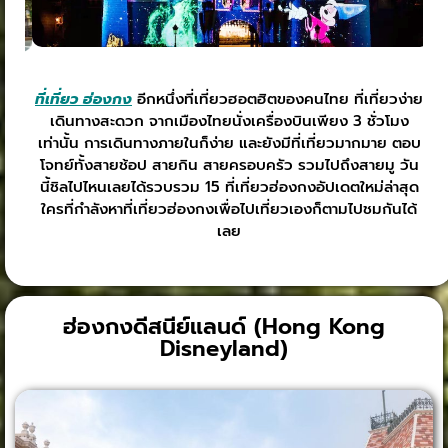
ที่เที่ยว ฮ่องกง
อีกหนึ่งที่เที่ยวฮอตฮิตของคนไทย ที่เที่ยวง่าย
เดินทางสะดวก จากเมืองไทยนั่งเครื่องบินเพียง 3 ชั่วโมง
เท่านั้น การเดินทางภายในก็ง่าย และยังมีที่เที่ยวมากมาย ตอบ
โจทย์ทั้งสายช้อป สายกิน สายครอบครัว รวมไปถึงสายมู วัน
นี้ชิลไปไหนเลยได้รวบรวม 15 ที่เที่ยวฮ่องกงอัปเดตใหม่ล่าสุด
ใครที่กำลังหาที่เที่ยวฮ่องกงเพื่อไปเที่ยวเองก็ตามไปชมกันได้
เลย
ฮ่องกงดีสนีย์แลนด์ (Hong Kong
Disneyland)