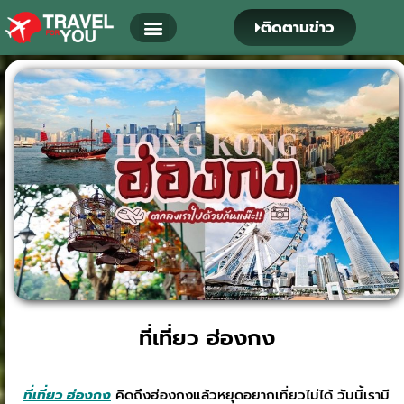
ติดตามข่าว
ที่เที่ยว ฮ่องกง
ที่เที่ยว ฮ่องกง
คิดถึงฮ่องกงแล้วหยุดอยากเที่ยวไม่ได้ วันนี้เรามี