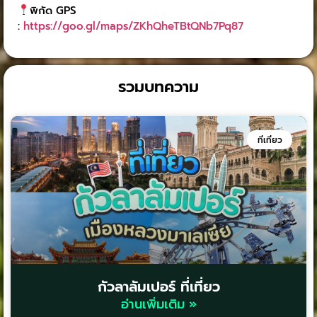
พิกัด GPS
:
https://goo.gl/maps/ZKhQheTBtQNb7Pq87
รวมบทความ
ที่เที่ยว
กัวลาลัมเปอร์ ที่เที่ยว
อ่านเพิ่มเติม »